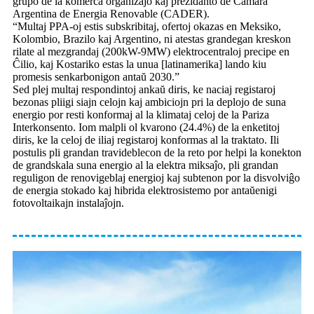
grupo de la komerca organizaĵo kaj prezidanto de Camara
Argentina de Energia Renovable (CADER).
“Multaj PPA-oj estis subskribitaj, ofertoj okazas en Meksiko,
Kolombio, Brazilo kaj Argentino, ni atestas grandegan kreskon
rilate al mezgrandaj (200kW-9MW) elektrocentraloj precipe en
Ĉilio, kaj Kostariko estas la unua [latinamerika] lando kiu
promesis senkarbonigon antaŭ 2030.”
Sed plej multaj respondintoj ankaŭ diris, ke naciaj registaroj
bezonas pliigi siajn celojn kaj ambiciojn pri la deplojo de suna
energio por resti konformaj al la klimataj celoj de la Pariza
Interkonsento. Iom malpli ol kvarono (24.4%) de la enketitoj
diris, ke la celoj de iliaj registaroj konformas al la traktato. Ili
postulis pli grandan travideblecon de la reto por helpi la konekton
de grandskala suna energio al la elektra miksaĵo, pli grandan
reguligon de renovigeblaj energioj kaj subtenon por la disvolviĝo
de energia stokado kaj hibrida elektrosistemo por antaŭenigi
fotovoltaikajn instalaĵojn.