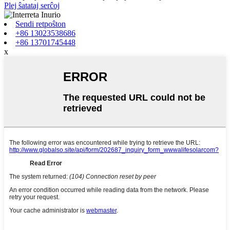
Plej ŝatataj serĉoj
Sendi retpoŝton
+86 13023538686
+86 13701745448
x