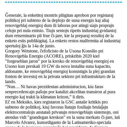
Ĝenerale, la enketitoj montris pliigitan aprobon por registaraj
politikoj pri subteno de la deplojo de suna energio kaj aliaj
renovigeblaj energioj dum ili laboras por atingi siajn proprajn
celojn pri nula emisio. Tiujn sentojn ripetis industriaj gvidantoj
dum retseminario pli frue ĉi-jare, kie la preparaj rezultoj de la
enketo estis publikigitaj. La enketo restos malfermita al industriaj
spertuloj ĝis la 14a de junio.
Gregory Wetstone, ĉefoficisto de la Usona Konsilio pri
Renovigebla Energio (ACORE), priskribis 2020 kiel
"forgeseblan jaron" por la kresko de renovigeblaj energioj en
Usono kun preskaŭ 19 GW da nova instalita suna kapacito,
aldonante, ke renovigeblaj energioj konsistigis la plej grandan
fonton de investoj en la privata sektoro pri infrastrukturo de la
lando.
“Nun… Ni havas prezidentan administracion, kiu faras
senprecedencajn paŝojn por katalizi akcelitan transiron al pura
energio kaj trakti la klimatan krizon,” li diris.
Eĉ en Meksiko, kies registaron la GSC antaŭe kritikis pro
subteno de politikoj, kiuj favoras ŝtatajn fosiliajn brulaĵajn
elektrocentralojn anstataŭ privatajn renovigeblajn sistemojn, oni
atendas vidi "grandegan kreskon" en la suna merkato ĉi-jare, laŭ
Marcelo Alvarez, kunordiganto de la Latinameriko-speciala