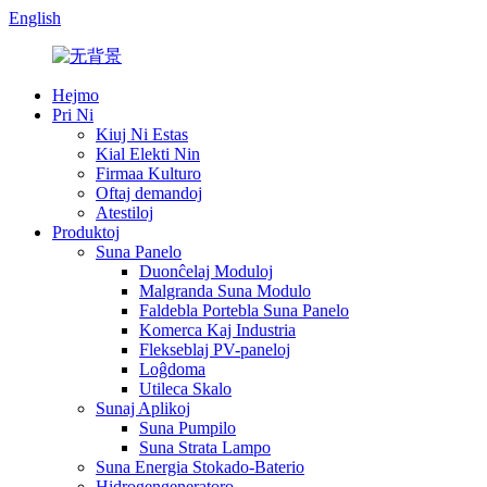
English
Hejmo
Pri Ni
Kiuj Ni Estas
Kial Elekti Nin
Firmaa Kulturo
Oftaj demandoj
Atestiloj
Produktoj
Suna Panelo
Duonĉelaj Moduloj
Malgranda Suna Modulo
Faldebla Portebla Suna Panelo
Komerca Kaj Industria
Flekseblaj PV-paneloj
Loĝdoma
Utileca Skalo
Sunaj Aplikoj
Suna Pumpilo
Suna Strata Lampo
Suna Energia Stokado-Baterio
Hidrogengeneratoro