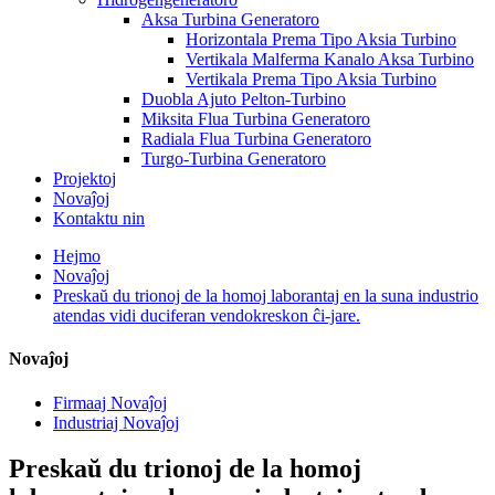
Aksa Turbina Generatoro
Horizontala Prema Tipo Aksia Turbino
Vertikala Malferma Kanalo Aksa Turbino
Vertikala Prema Tipo Aksia Turbino
Duobla Ajuto Pelton-Turbino
Miksita Flua Turbina Generatoro
Radiala Flua Turbina Generatoro
Turgo-Turbina Generatoro
Projektoj
Novaĵoj
Kontaktu nin
Hejmo
Novaĵoj
Preskaŭ du trionoj de la homoj laborantaj en la suna industrio
atendas vidi duciferan vendokreskon ĉi-jare.
Novaĵoj
Firmaaj Novaĵoj
Industriaj Novaĵoj
Preskaŭ du trionoj de la homoj