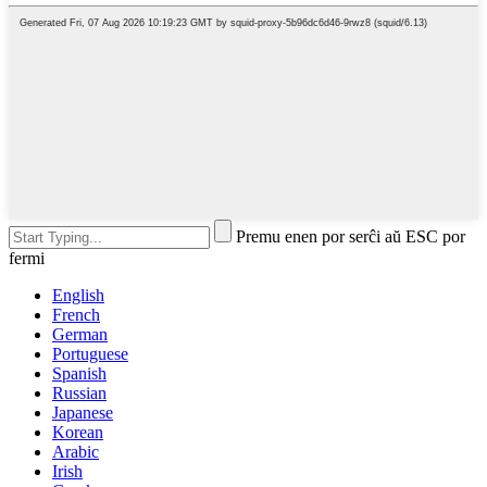
Premu enen por serĉi aŭ ESC por
fermi
English
French
German
Portuguese
Spanish
Russian
Japanese
Korean
Arabic
Irish