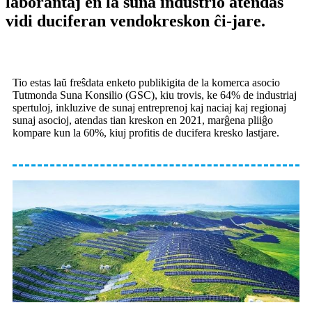
laborantaj en la suna industrio atendas
vidi duciferan vendokreskon ĉi-jare.
Tio estas laŭ freŝdata enketo publikigita de la komerca asocio
Tutmonda Suna Konsilio (GSC), kiu trovis, ke 64% de industriaj
spertuloj, inkluzive de sunaj entreprenoj kaj naciaj kaj regionaj
sunaj asocioj, atendas tian kreskon en 2021, marĝena pliiĝo
kompare kun la 60%, kiuj profitis de ducifera kresko lastjare.